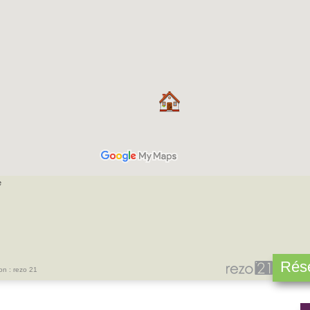
e
Rése
on : rezo 21