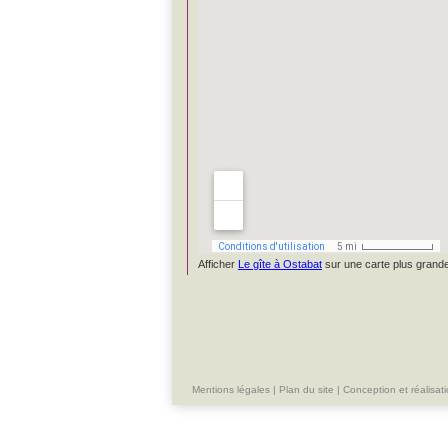
Afficher
Le gîte à Ostabat
sur une carte plus grand
Mentions légales
|
Plan du site
|
Conception et réalisati